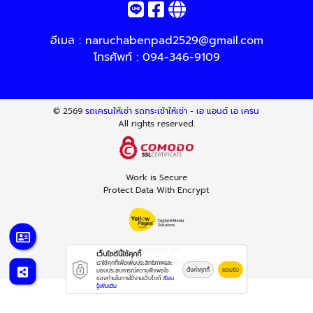
อีเมล :
naruchabenpad2529@gmail.com
โทรศัพท์ :
094-346-9109
© 2569
รถเครนให้เช่า รถกระเช้าให้เช่า - เอ แอนด์ เอ เครน
All rights reserved.
Work is Secure
Protect Data With Encrypt
Powered By
เว็บไซต์นี้ใช้คุกกี้
Thailand YellowPages
เราใช้คุกกี้เพื่อเพิ่มประสิทธิภาพและ
ตั้งค่าคุกกี้
ยอมรับ
มอบประสบการณ์ความพึงพอใจ
ของท่านในการใช้งานเว็บไซต์
เรียน
รู้เพิ่มเติม